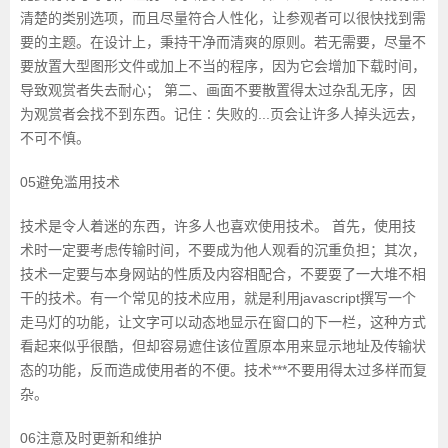
清楚的类别选项，而且尽量符合人性化，让参观者可以很快找到需
要的主题。在设计上，秉持干净而清爽的原则。若无需要，尽量不
要放置大型图形文件或加上不当的程序，因为它会增加下载时间，
导致观赏者失去耐心； 第二、画面不要散置得太过杂乱无序，因
为观赏者会找不到东西。记住∶失败的...页会让许多人掉头远去，
不可不慎。
05避免滥用技术
技术是令人着迷的东西，许多人也喜欢使用技术。 首先，使用技
术时一定要考虑传输时间，不要成为他人观看的沉重负担；其次，
技术一定要与本身网站的性质及内容相配合，不要耍了一大堆不相
干的技术。有一个常见的技术应用，就是利用javascript撰写一个
走马灯的功能，让文字可以动态地显示在窗口的下一栏，这种方式
看起来似乎很酷，但却容易遮住该位置原本用来显示地址及传输状
态的功能，反而造成使用者的不便。技术***不要用得太过多样而复
杂。
06注意及时更新和维护