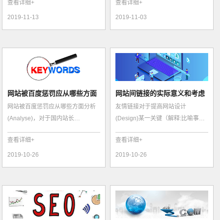
查看详细+
查看详细+
我们尽量提...
化来说更是有...
2019-11-13
2019-11-03
网站被百度惩罚应从哪些方面
网站间链接的实际意义和考虑
网站被百度惩罚应从哪些方面分析
友情链接对于提高网站设计
分析？
因素
(Analyse)，对于国内站长
(Design)某一关键（解释:比喻事物
(webmaster)圈的朋友来说，辛辛苦
的重要组成部分)词的排名
查看详细+
查看详细+
苦运营的网站被百...
（Ranking），起着很重...
2019-10-26
2019-10-26