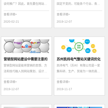
谈何推广？因此，首先要在网站建
固定不变的，可能各个行业、各个
设中做的一件事情就是提高网站的
时期都会有不同的境况。但是企业
查看详细+
查看详细+
吸引力。大...
网站在网络...
2020-02-21
2019-12-07
营销型网站建设中需要注意的
苏州凯纬电气整站关键词优化
营销型网站是能将营销的思想、方
凯纬电气（苏州）有限公司是一家
的细节及分工
推广服务
法和技巧融入到网站策划、设计与
集科研、生产、贸易为一体的高性
制作中的网站，营销型网站的目标
能连接器产品，为客户提供系统化
查看详细+
查看详细+
是获得销售...
的产品和解...
2019-12-07
2019-11-17