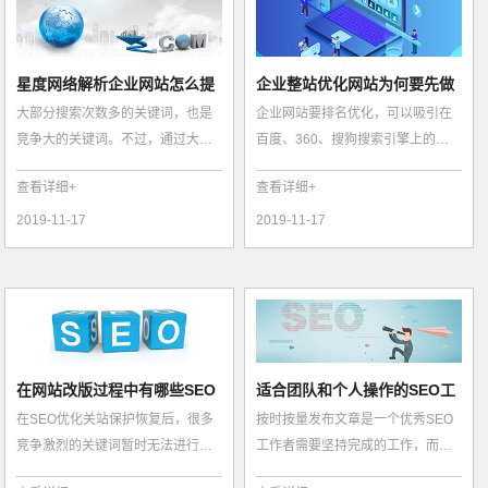
星度网络解析企业网站怎么提
企业整站优化网站为何要先做
大部分搜索次数多的关键词，也是
企业网站要排名优化，可以吸引在
高关键词排名...
热门关键词排...
竞争大的关键词。不过，通过大量
百度、360、搜狗搜索引擎上的潜
细致的关键词挖掘、扩展，列出搜
在客户在更快的搜索到你的网站，
查看详细+
查看详细+
索次数及竞...
且可以为你...
2019-11-17
2019-11-17
在网站改版过程中有哪些SEO
适合团队和个人操作的SEO工
在SEO优化关站保护恢复后，很多
按时按量发布文章是一个优秀SEO
优化考虑?
作流程
竞争激烈的关键词暂时无法进行排
工作者需要坚持完成的工作，而有
名。因此，为了避免更大的损失，
针对性的发布文章对于网站SEO优