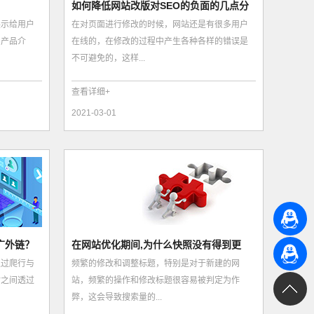
如何降低网站改版对SEO的负面的几点分
展示给用户
在对页面进行修改的时候，网站还是有很多用户
析
、产品介
在线的，在修改的过程中产生各种各样的错误是
不可避免的，这样...
查看详细+
2021-03-01
广外链？
在网站优化期间,为什么快照没有得到更
通过爬行与
频繁的修改和调整标题，特别是对于新建的网
新?
站之间透过
站，频繁的操作和修改标题很容易被判定为作
弊，这会导致搜索量的...