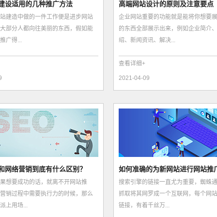
建设适用的几种推广方法
高端网站设计的原则及注意要点
站建造中做的一件工作便是进步网站
企业网站重要的功能就是能将你想要
大部分人都向往美丽的东西，假如能
的东西全部展示出来，例如企业简介
广得...
绍、新闻资讯、解决...
查看详细+
9
2021-04-09
和网络营销到底有什么区别？
如何准确的为新网站进行网站推
果想要成功的话，就离不开网站推
搜索引擎的链接一直尤为重要，蜘蛛
营销过程中需要执行力的时候，那么
抓取将其网罗成一个互联网，每个网
上用场...
链接，有着千丝万...